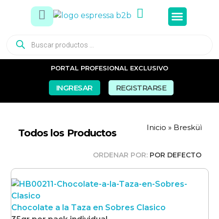
Tés e In
Snacks Dul
Snacks Sal
Vasos y Pa
PORTAL PROFESIONAL EXCLUSIVO
INGRESAR
REGISTRARSE
Inicio
»
Bresküì
Todos los Productos
ORDENAR POR:
POR DEFECTO
Chocolate a la Taza en Sobres Clasico