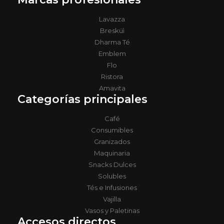
Lavazza
Bresküì
Dharma Té
Emblem
Flo
Ristora
Amavita
Categorías principales
Café
Consumibles
Granizados
Maquinaria
Snacks Dulces
Solubles
Tés e Infusiones
Vajilla
Vasos y Paletinas
Accesos directos