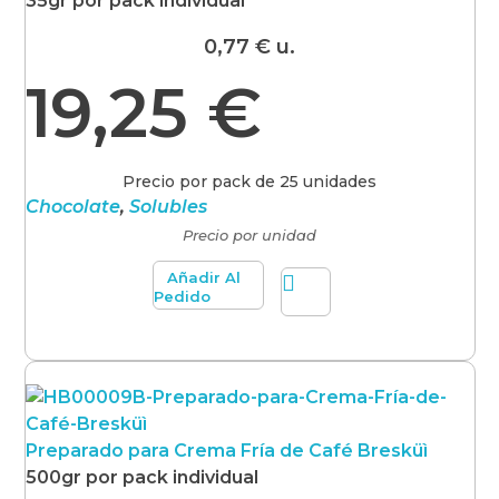
35gr por pack individual
0,77
€
u.
19,25
€
Precio por pack de 25 unidades
Chocolate
,
Solubles
Precio por unidad
Añadir Al
Pedido
Preparado para Crema Fría de Café Bresküì
500gr por pack individual