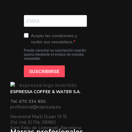
ESPRESSA COFFEE & WATER S.A.
Tel. 670 334 850
profesional@espressa.es
Reverend Martí Duran 13-15
Pol. Ind. El Plà, 08980
Sant Feliu de Llobregat, Barcelona
Marcas profesionales