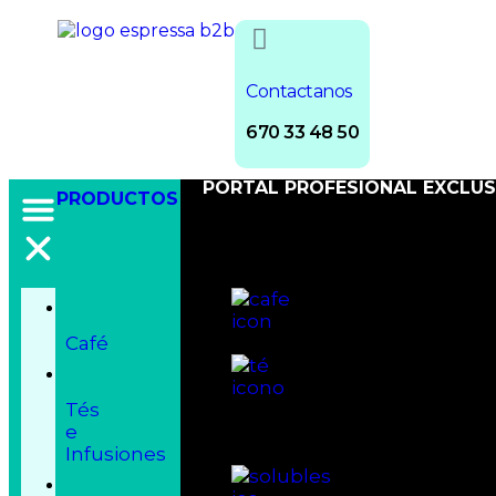
Contactanos
670 33 48 50
PORTAL PROFESIONAL EXCLUS
PRODUCTOS
Café
Tés
e
Infusiones