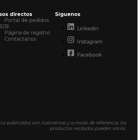
sos directos
Síguenos
Portal de pedidos
B2B
Linkedin
Página de registro
Contactanos
Instagram
Facebook
os publicados son ilustrativas y a modo de referencia, los
productos recibidos pueden variar.