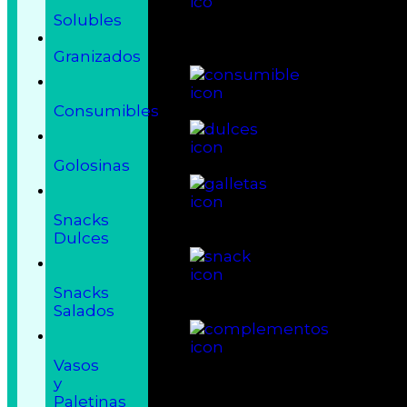
Solubles
Granizados
Consumibles
Golosinas
Snacks
Dulces
Snacks
Salados
Vasos
y
Paletinas