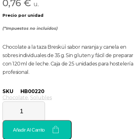
0,76 €
u.
Precio por unidad
(*Impuestos no incluidos)
Chocolate a la taza Bresküì sabor naranja y canela en
sobres individuales de 35 g. Sin gluten y fácil de preparar
con 120 ml de leche. Caja de 25 unidades para hostelería
profesional.
SKU
HB00220
Chocolate
,
Solubles
Añadir Al Carrito