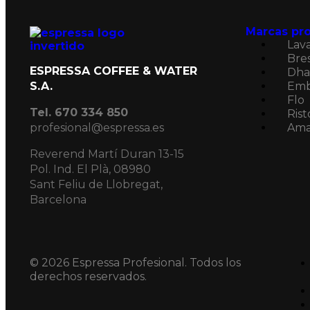
Marcas pro
Lav
Bre
ESPRESSA COFFEE & WATER
Dha
S.A.
Em
Flo
Tel. 670 334 850
Rist
profesional@espressa.es
Ama
Reverend Martí Duran 13-15
Pol. Ind. El Plà, 08980
Sant Feliu de Llobregat,
Barcelona
© 2026 Espressa Profesional. Todos los
derechos reservados.