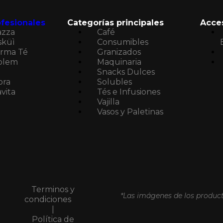
fesionales
Categorías principales
Acce
azza
Café
sküì
Consumibles
rma Té
Granizados
blem
Maquinaria
Snacks Dulces
ora
Solubles
vita
Tés e Infusiones
Vajilla
Vasos y Paletinas
Terminos y
*Las imágenes de los product
condiciones
|
Política de