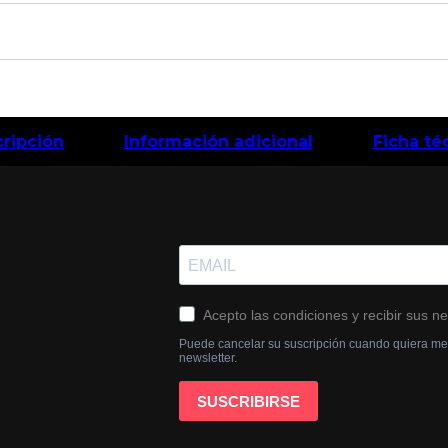
ripción
Información adicional
Ficha té