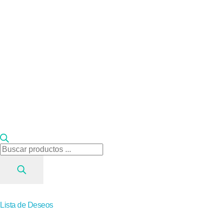
Búsqueda
de
productos
Lista de Deseos