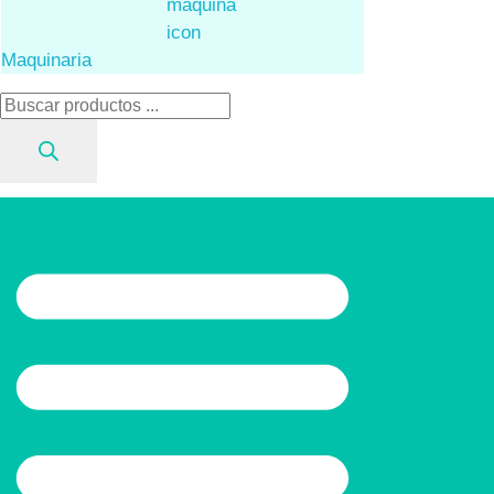
Maquinaria
Búsqueda
de
productos