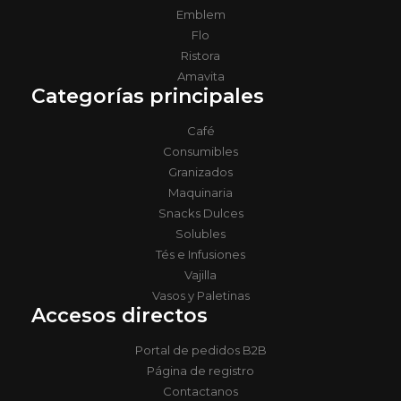
Emblem
Flo
Ristora
Amavita
Categorías principales
Café
Consumibles
Granizados
Maquinaria
Snacks Dulces
Solubles
Tés e Infusiones
Vajilla
Vasos y Paletinas
Accesos directos
Portal de pedidos B2B
Página de registro
Contactanos