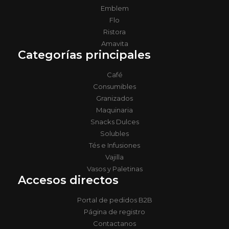
Emblem
Flo
Ristora
Amavita
Categorías principales
Café
Consumibles
Granizados
Maquinaria
Snacks Dulces
Solubles
Tés e Infusiones
Vajilla
Vasos y Paletinas
Accesos directos
Portal de pedidos B2B
Página de registro
Contactanos