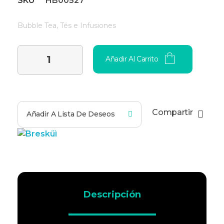
SKU
HB00527
Bubble Tea
,
Tés e Infusiones
Añadir Al Carrito
Compartir
Añadir A Lista De Deseos
Descripción