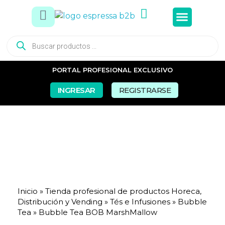
Tés e In
Snacks Dul
Snacks Sal
Vasos y Pa
PORTAL PROFESIONAL EXCLUSIVO
INGRESAR
REGISTRARSE
Inicio
»
Tienda profesional de productos Horeca,
Distribución y Vending
»
Tés e Infusiones
»
Bubble
Tea
»
Bubble Tea BOB MarshMallow