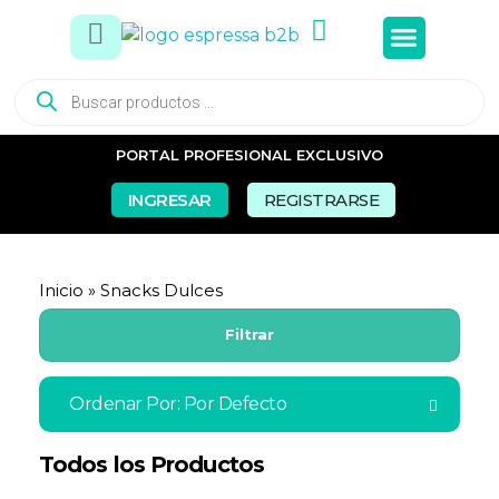
Tés e In
Snacks Dul
Snacks Sal
Vasos y Pa
PORTAL PROFESIONAL EXCLUSIVO
INGRESAR
REGISTRARSE
Inicio
»
Snacks Dulces
Filtrar
Ordenar Por:
Por Defecto
Todos los Productos