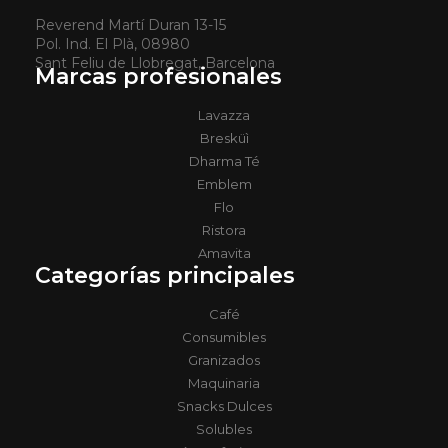
Reverend Martí Duran 13-15
Pol. Ind. El Plà, 08980
Sant Feliu de Llobregat, Barcelona
Marcas profesionales
Lavazza
Bresküì
Dharma Té
Emblem
Flo
Ristora
Amavita
Categorías principales
Café
Consumibles
Granizados
Maquinaria
Snacks Dulces
Solubles