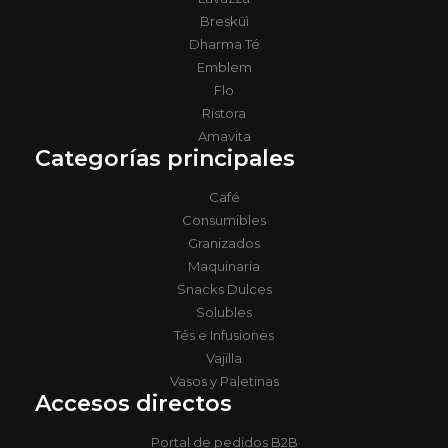
Bresküì
Dharma Té
Emblem
Flo
Ristora
Amavita
Categorías principales
Café
Consumibles
Granizados
Maquinaria
Snacks Dulces
Solubles
Tés e Infusiones
Vajilla
Vasos y Paletinas
Accesos directos
Portal de pedidos B2B