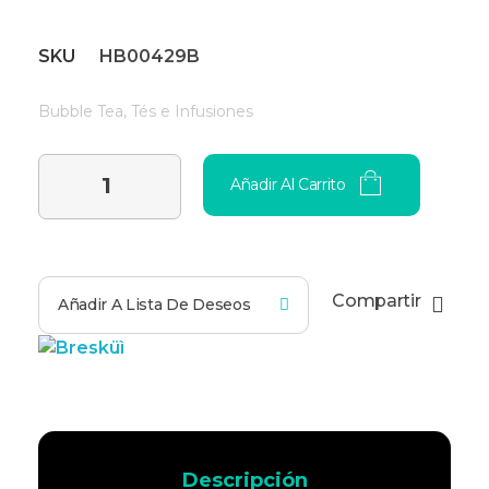
SKU
HB00429B
Bubble Tea
,
Tés e Infusiones
Añadir Al Carrito
Compartir
Añadir A Lista De Deseos
Descripción