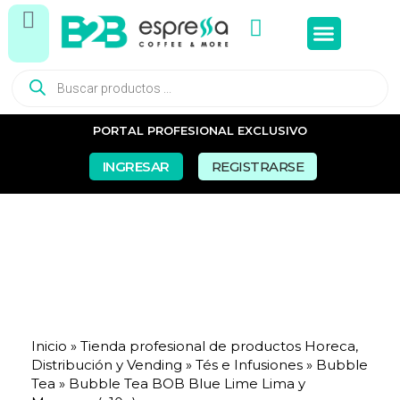
Tés e In
Snacks Dul
Snacks Sal
Vasos y Pa
PORTAL PROFESIONAL EXCLUSIVO
INGRESAR
REGISTRARSE
Inicio
»
Tienda profesional de productos Horeca,
Distribución y Vending
»
Tés e Infusiones
»
Bubble
Tea
»
Bubble Tea BOB Blue Lime Lima y