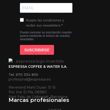
ESPRESSA COFFEE & WATER S.A.
Tel. 670 334 850
profesional@espressa.es
Reverend Martí Duran 13-15
Pol. Ind. El Plà, 08980
Sant Feliu de Llobregat, Barcelona
Marcas profesionales
Lavazza