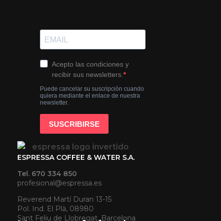
ESPRESSA COFFEE & WATER S.A.
Tel. 670 334 850
profesional@espressa.es
Reverend Martí Duran 13-15
Pol. Ind. El Plà, 08980
Sant Feliu de Llobregat, Barcelona