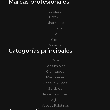
Marcas profesionales
Lavazza
Bresküì
Dharma Té
Emblem
Flo
Ristora
Amavita
Categorías principales
Café
Consumibles
Granizados
Maquinaria
Snacks Dulces
Solubles
Tés e Infusiones
Vajilla
Vasos y Paletinas