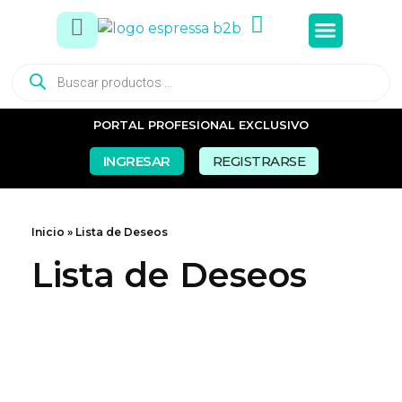
Tés e In
Snacks Dul
Snacks Sal
Vasos y Pa
PORTAL PROFESIONAL EXCLUSIVO
INGRESAR
REGISTRARSE
Inicio
»
Lista de Deseos
Lista de Deseos