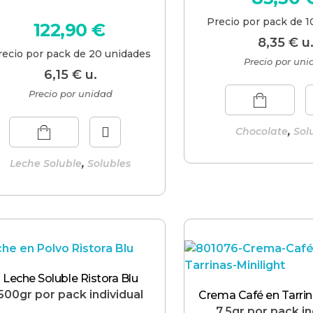
Precio por pack de 1
122,90
€
8,35
€
u
recio por pack de 20 unidades
Precio por un
6,15
€
u.
Precio por unidad
,
Chocolate
Sol
,
Leche Soluble
Solubles
Leche Soluble Ristora Blu
500gr por pack individual
Crema Café en Tarrin
7,5gr por pack in