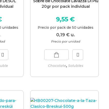
le DESOL
Sobre de Chocolate Lavazza Di Più
ividual
20gr por pack individual
€
9,55
€
0 unidades
Precio por pack de 50 unidades
.
0,19
€
u.
idad
Precio por unidad
,
luble
Chocolate
Solubles