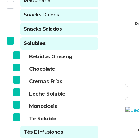
Maquinaria
Snacks Dulces
P
Snacks Salados
Solubles
Bebidas Ginseng
Chocolate
Cremas Frías
Leche Soluble
Monodosis
Té Soluble
Tés E Infusiones