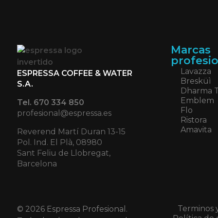
Marcas
profesi
Lavazza
ESPRESSA COFFEE & WATER
Bresküì
S.A.
Dharma 
Emblem
Tel. 670 334 850
Flo
profesional@espressa.es
Ristora
Amavita
Reverend Martí Duran 13-15
Pol. Ind. El Plà, 08980
Sant Feliu de Llobregat,
Barcelona
Terminos 
© 2026 Espressa Profesional.