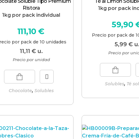
colate Soluble Tipo Premium
Té al Limón Solub
Ristora
1kg por pack ind
1kg por pack individual
59,90
111,10
€
Precio por pack de 1
recio por pack de 10 unidades
5,99
€
u
11,11
€
u.
Precio por un
Precio por unidad
,
Solubles
Té so
,
Chocolate
Solubles