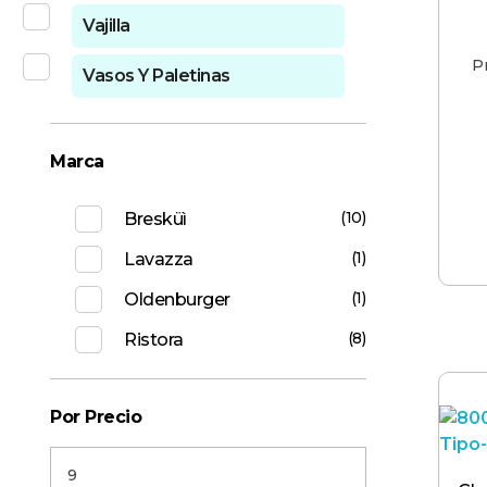
Vajilla
P
Vasos Y Paletinas
Marca
(10)
Bresküì
(1)
Lavazza
(1)
Oldenburger
(8)
Ristora
Por Precio