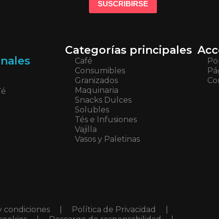
Categorías principales
Acc
onales
Café
Po
Consumibles
Pá
Granizados
Co
Maquinaria
Té
Snacks Dulces
Solubles
Tés e Infusiones
Vajilla
Vasos y Paletinas
y condiciones
|
Política de Privacidad
|