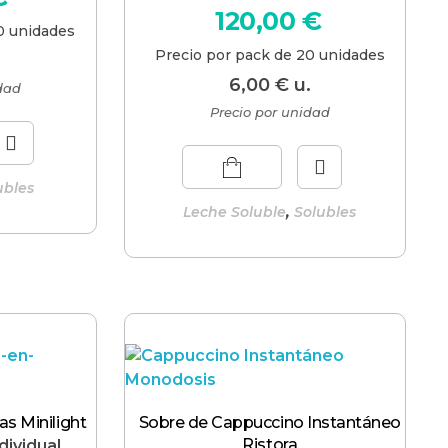
120,00
€
0 unidades
Precio por pack de 20 unidades
.
6,00
€
u.
idad
Precio por unidad
ubles
,
Leche Soluble
Solubles
as Minilight
Sobre de Cappuccino Instantáneo
Ristora
dividual