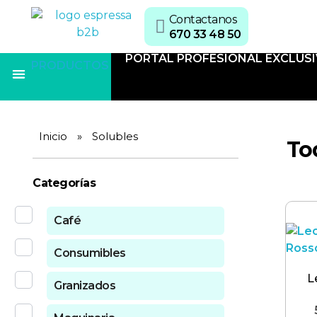
Contactanos
670 33 48 50
PORTAL PROFESIONAL EXCLUS
PRODUCTOS
Tés e Infusiones
Snacks Dulces
Snacks Salados
Vasos y Paletinas
Inicio
»
Solubles
To
Categorías
Café
Consumibles
L
Granizados