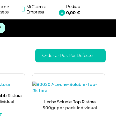
Pedido
ta de
Mi Cuenta
seos
Empresa
0,00
€
0
E
Ordenar Por:
Por Defecto
abb Ristora
ividual
Leche Soluble Top Ristora
500gr por pack individual
€