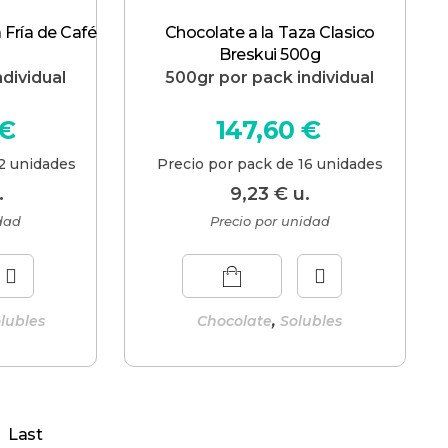
Fría de Café
Chocolate a la Taza Clasico
Breskui 500g
dividual
500gr por pack individual
€
147,60
€
2 unidades
Precio por pack de 16 unidades
.
9,23
€
u.
idad
Precio por unidad
,
lubles
Chocolate
Solubles
Last