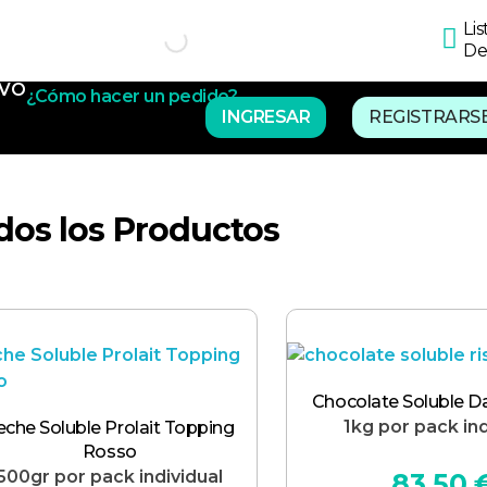
Lis
De
IVO
¿Cómo hacer un pedido?
INGRESAR
REGISTRARS
dos los Productos
Chocolate Soluble D
1kg por pack ind
eche Soluble Prolait Topping
Rosso
500gr por pack individual
83,50