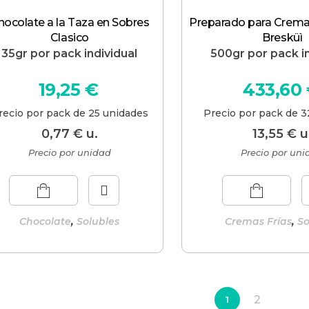
hocolate a la Taza en Sobres
Preparado para Crema 
Clasico
Bresküì
35gr por pack individual
500gr por pack in
19,25
€
433,60
recio por pack de 25 unidades
Precio por pack de 3
0,77
€
u.
13,55
€
u
Precio por unidad
Precio por un
,
,
Chocolate
Solubles
Cremas Frías
So
2
1