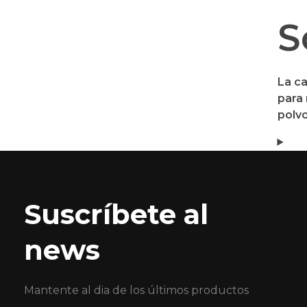
S
La c
para 
polv
Suscríbete al
news
Mantente al dia de los últimos productos