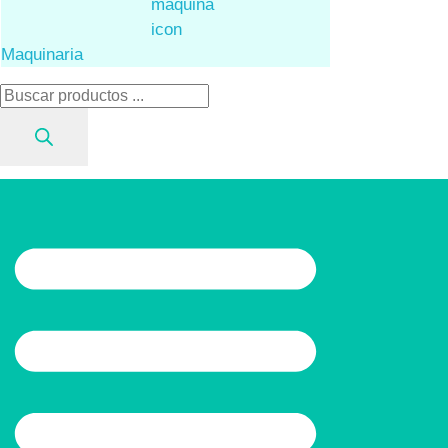
Maquinaria
Búsqueda
de
productos