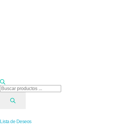
Búsqueda
de
productos
Lista de Deseos