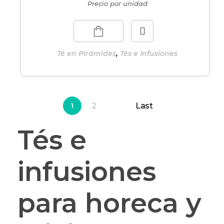
Precio por unidad
,
Té en Pirámides
Tés e Infusiones
2
Last
1
Tés e
infusiones
para horeca y