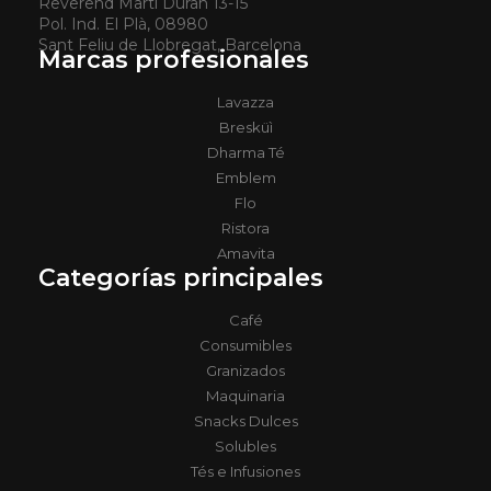
Reverend Martí Duran 13-15
Pol. Ind. El Plà, 08980
Sant Feliu de Llobregat, Barcelona
Marcas profesionales
Lavazza
Bresküì
Dharma Té
Emblem
Flo
Ristora
Amavita
Categorías principales
Café
Consumibles
Granizados
Maquinaria
Snacks Dulces
Solubles
Tés e Infusiones