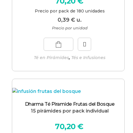
70,20
€
Precio por pack de 180 unidades
0,39
€
u.
Precio por unidad
,
Té en Pirámides
Tés e Infusiones
Dharma Té Piramide Frutas del Bosque
15 pirámides por pack individual
70,20
€