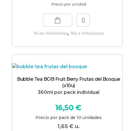
Precio por unidad
,
Té en Pirámides
Tés e Infusiones
Bubble Tea BOB Fruit Berry Frutas del Bosque
(x10u)
360ml por pack individual
16,50
€
Precio por pack de 10 unidades
1,65
€
u.