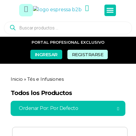
Tés e In
Snacks Dul
Snacks Sal
Vasos y Pa
PORTAL PROFESIONAL EXCLUSIVO
INGRESAR
REGISTRARSE
Inicio
»
Tés e Infusiones
Todos los Productos
Ordenar Por:
Por Defecto