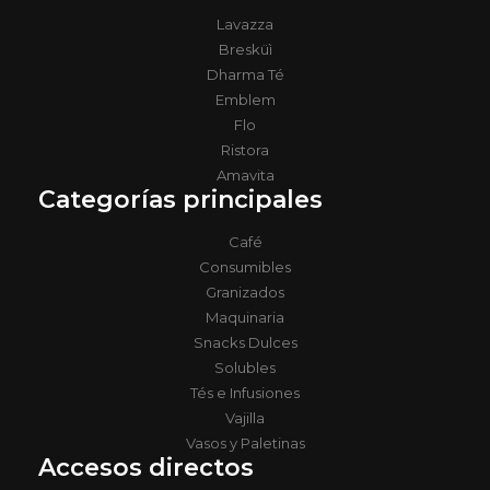
Lavazza
Bresküì
Dharma Té
Emblem
Flo
Ristora
Amavita
Categorías principales
Café
Consumibles
Granizados
Maquinaria
Snacks Dulces
Solubles
Tés e Infusiones
Vajilla
Vasos y Paletinas
Accesos directos