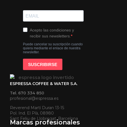
ESPRESSA COFFEE & WATER S.A.
Tel. 670 334 850
profesional@espressa.es
Reverend Martí Duran 13-15
Pol. Ind. El Plà, 08980
Sant Feliu de Llobregat, Barcelona
Marcas profesionales