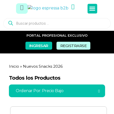
Tés e In
Snacks Dul
Snacks Sal
Vasos y Pa
PORTAL PROFESIONAL EXCLUSIVO
INGRESAR
REGISTRARSE
Inicio
»
Nuevos Snacks 2026
Todos los Productos
Ordenar Por:
Precio Bajo