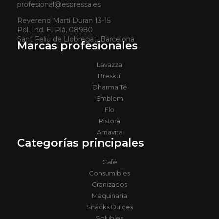
profesional@espressa.es
Reverend Martí Duran 13-15
Pol. Ind. El Plà, 08980
Sant Feliu de Llobregat, Barcelona
Marcas profesionales
Lavazza
Bresküì
Dharma Té
Emblem
Flo
Ristora
Amavita
Categorías principales
Café
Consumibles
Granizados
Maquinaria
Snacks Dulces
Solubles