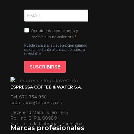
ESPRESSA COFFEE & WATER S.A.
Tel. 670 334 850
profesional@espressa.es
Reverend Martí Duran 13-15
Pol. Ind. El Plà, 08980
Sant Feliu de Llobregat, Barcelona
Marcas profesionales