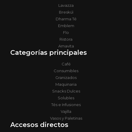
Lavazza
Bresküì
Dharma Té
Emblem
Flo
Ristora
Amavita
Categorías principales
Café
Consumibles
Granizados
Maquinaria
Snacks Dulces
Solubles
Tés e Infusiones
Vajilla
Vasos y Paletinas
Accesos directos