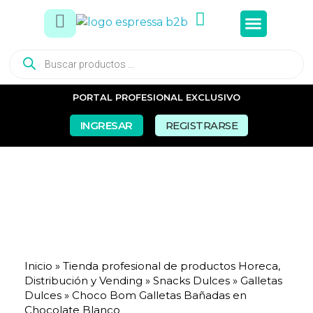
Tés e In
Snacks Dul
Snacks Sal
Vasos y Pa
PORTAL PROFESIONAL EXCLUSIVO
INGRESAR
REGISTRARSE
Inicio
»
Tienda profesional de productos Horeca,
Distribución y Vending
»
Snacks Dulces
»
Galletas
Dulces
»
Choco Bom Galletas Bañadas en
Chocolate Blanco