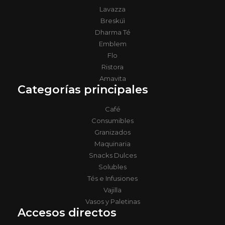
Lavazza
Bresküì
Dharma Té
Emblem
Flo
Ristora
Amavita
Categorías principales
Café
Consumibles
Granizados
Maquinaria
Snacks Dulces
Solubles
Tés e Infusiones
Vajilla
Vasos y Paletinas
Accesos directos