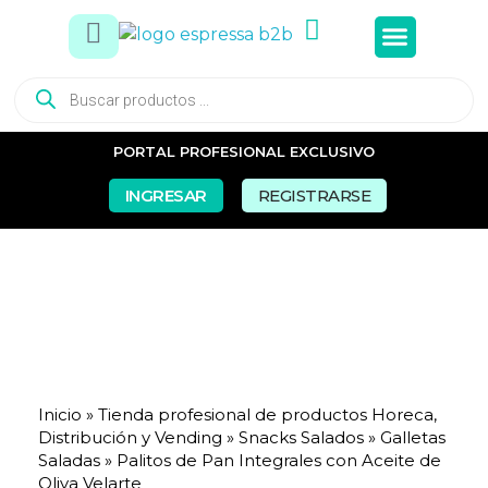
Tés e In
Snacks Dul
Snacks Sal
Vasos y Pa
PORTAL PROFESIONAL EXCLUSIVO
INGRESAR
REGISTRARSE
Inicio
»
Tienda profesional de productos Horeca,
Distribución y Vending
»
Snacks Salados
»
Galletas
Saladas
»
Palitos de Pan Integrales con Aceite de
Oliva Velarte