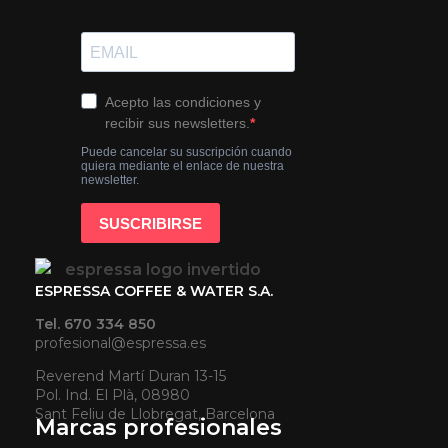
ESPRESSA COFFEE & WATER S.A.
Tel. 670 334 850
profesional@espressa.es
Reverend Martí Duran 13-15
Pol. Ind. El Plà, 08980
Sant Feliu de Llobregat, Barcelona
Marcas profesionales