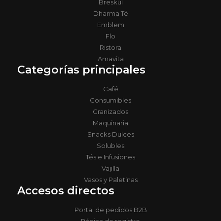
Bresküì
Dharma Té
Emblem
Flo
Ristora
Amavita
Categorías principales
Café
Consumibles
Granizados
Maquinaria
Snacks Dulces
Solubles
Tés e Infusiones
Vajilla
Vasos y Paletinas
Accesos directos
Portal de pedidos B2B
Página de registro