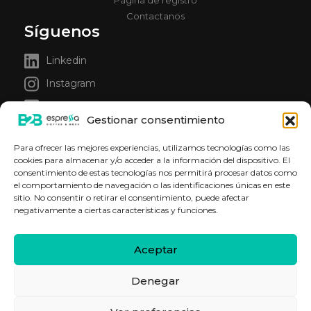
Contactanos
Síguenos
Linkedin
Instagram
Facebook
Gestionar consentimiento
Para ofrecer las mejores experiencias, utilizamos tecnologías como las
cookies para almacenar y/o acceder a la información del dispositivo. El
consentimiento de estas tecnologías nos permitirá procesar datos como
*Las imágenes de los
© 2026
el comportamiento de navegación o las identificaciones únicas en este
productos publicados
Terminos y
Espressa
sitio. No consentir o retirar el consentimiento, puede afectar
son ilustrativas y a
condiciones
Profesional.
negativamente a ciertas características y funciones.
modo de referencia,
|
los productos
Todos los
Política de
recibidos pueden
derechos
Aceptar
variar.
Privacidad
reservados.
|
Denegar
Política de cookies
|