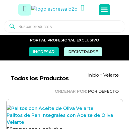
Tés e In
Snacks Dul
Snacks Sal
Vasos y Pa
PORTAL PROFESIONAL EXCLUSIVO
INGRESAR
REGISTRARSE
Inicio
»
Velarte
Todos los Productos
ORDENAR POR:
POR DEFECTO
Palitos de Pan Integrales con Aceite de Oliva
Velarte