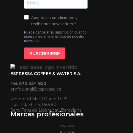
ESPRESSA COFFEE & WATER S.A.
Tel. 670 334 850
profesional@espressa.es
Reverend Martí Duran 13-15
Pol. Ind. El Plà, 08980
Sant Feliu de Llobregat, Barcelona
Marcas profesionales
Lavazza
Bresküì