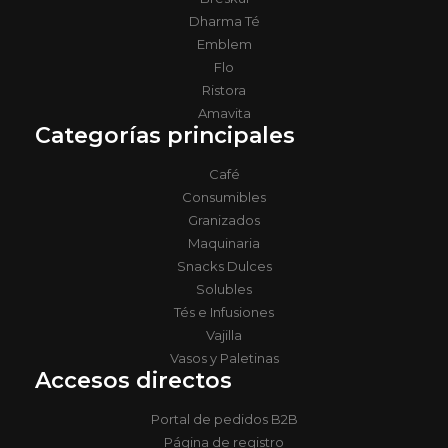
Dharma Té
Emblem
Flo
Ristora
Amavita
Categorías principales
Café
Consumibles
Granizados
Maquinaria
Snacks Dulces
Solubles
Tés e Infusiones
Vajilla
Vasos y Paletinas
Accesos directos
Portal de pedidos B2B
Página de registro