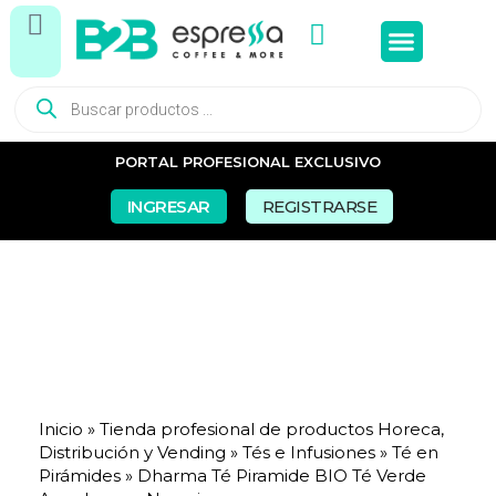
Tés e In
Snacks Dul
Snacks Sal
Vasos y Pa
PORTAL PROFESIONAL EXCLUSIVO
INGRESAR
REGISTRARSE
Inicio
»
Tienda profesional de productos Horeca,
Distribución y Vending
»
Tés e Infusiones
»
Té en
Pirámides
»
Dharma Té Piramide BIO Té Verde