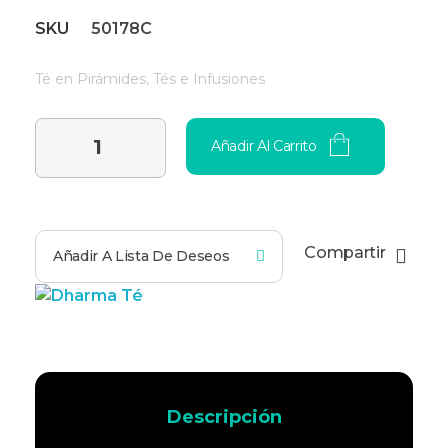
SKU
50178C
Té en Pirámides
,
Tés e Infusiones
Añadir Al Carrito
Compartir
Añadir A Lista De Deseos
Descripción