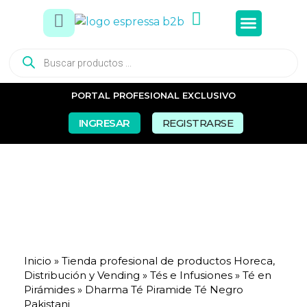
Tés e In
Snacks Dul
Snacks Sal
Vasos y Pa
PORTAL PROFESIONAL EXCLUSIVO
INGRESAR
REGISTRARSE
Inicio
»
Tienda profesional de productos Horeca,
Distribución y Vending
»
Tés e Infusiones
»
Té en
Pirámides
»
Dharma Té Piramide Té Negro
Pakistani