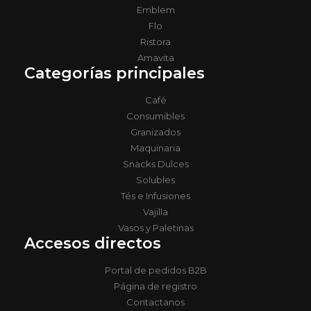
Emblem
Flo
Ristora
Amavita
Categorías principales
Café
Consumibles
Granizados
Maquinaria
Snacks Dulces
Solubles
Tés e Infusiones
Vajilla
Vasos y Paletinas
Accesos directos
Portal de pedidos B2B
Página de registro
Contactanos