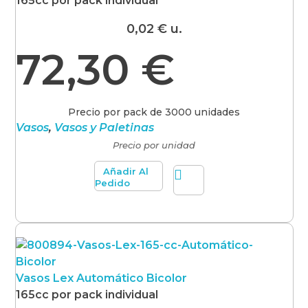
165cc por pack individual
0,02
€
u.
72,30
€
Precio por pack de 3000 unidades
Vasos
,
Vasos y Paletinas
Precio por unidad
Añadir Al
Pedido
Vasos Lex Automático Bicolor
165cc por pack individual