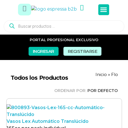
Tés e In
Snacks Dul
Snacks Sal
Vasos y Pa
PORTAL PROFESIONAL EXCLUSIVO
INGRESAR
REGISTRARSE
Inicio
»
Flo
Todos los Productos
ORDENAR POR:
POR DEFECTO
Vasos Lex Automático Translúcido