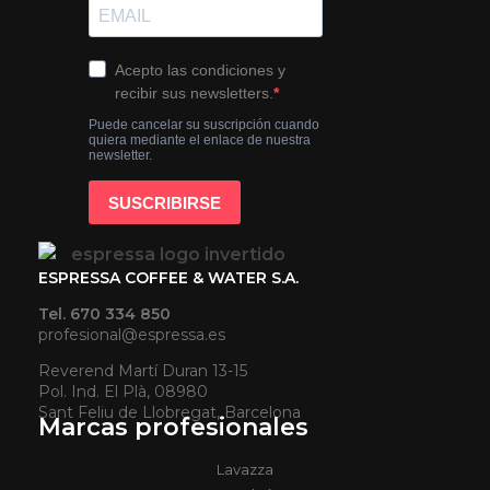
ESPRESSA COFFEE & WATER S.A.
Tel. 670 334 850
profesional@espressa.es
Reverend Martí Duran 13-15
Pol. Ind. El Plà, 08980
Sant Feliu de Llobregat, Barcelona
Marcas profesionales
Lavazza