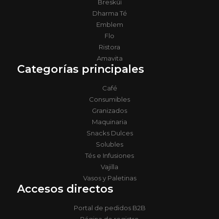
Bresküì
Dharma Té
Emblem
Flo
Ristora
Amavita
Categorías principales
Café
Consumibles
Granizados
Maquinaria
Snacks Dulces
Solubles
Tés e Infusiones
Vajilla
Vasos y Paletinas
Accesos directos
Portal de pedidos B2B