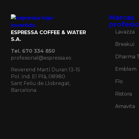
Marcas
profesi
Lavazza
ESPRESSA COFFEE & WATER
S.A.
Bresküì
Tel. 670 334 850
Dharma 
profesional@espressa.es
Emblem
Reverend Martí Duran 13-15
Pol. Ind. El Plà, 08980
Flo
Sant Feliu de Llobregat,
Barcelona
Ristora
Amavita