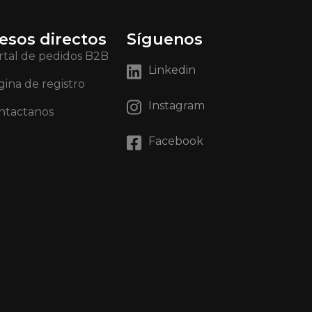
esos directos
Síguenos
rtal de pedidos B2B
Linkedin
gina de registro
Instagram
ntactanos
Facebook