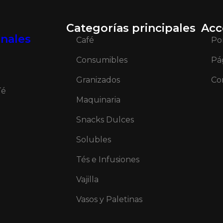
Categorías principales
Acc
onales
Café
Po
Consumibles
Pá
Granizados
Co
Té
Maquinaria
Snacks Dulces
Solubles
Tés e Infusiones
Vajilla
Vasos y Paletinas