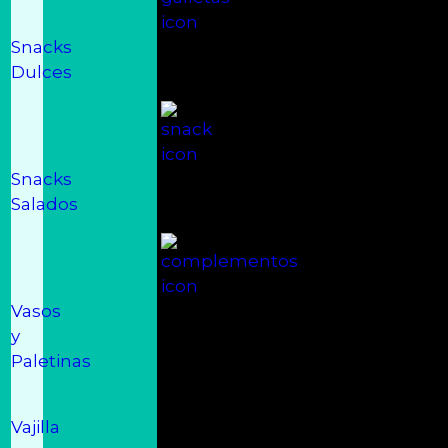
Snacks
Dulces
Snacks
Salados
Vasos
y
Paletinas
Vajilla