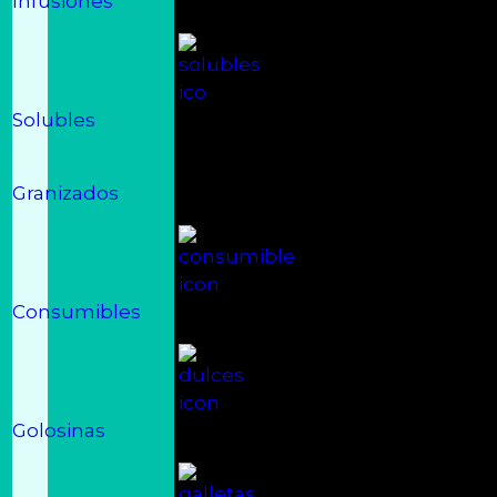
Infusiones
Solubles
Granizados
Consumibles
Golosinas