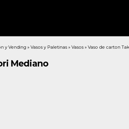
ón y Vending
»
Vasos y Paletinas
»
Vasos
»
Vaso de carton Ta
ori Mediano