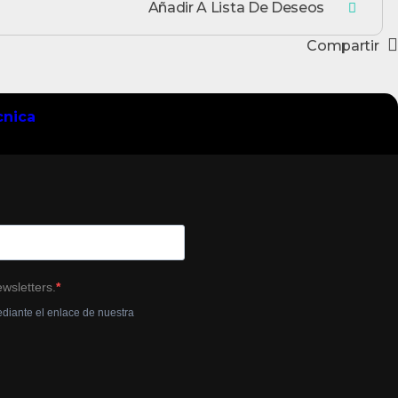
Añadir A Lista De Deseos
Compartir
cnica