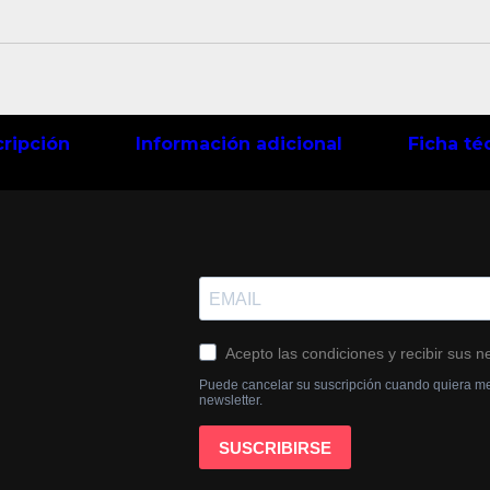
ripción
Información adicional
Ficha té