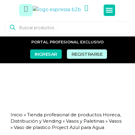
Tés e In
Snacks Dul
Snacks Sal
Vasos y Pa
PORTAL PROFESIONAL EXCLUSIVO
INGRESAR
REGISTRARSE
Inicio
»
Tienda profesional de productos Horeca,
Distribución y Vending
»
Vasos y Paletinas
»
Vasos
»
Vaso de plastico Project Azul para Agua