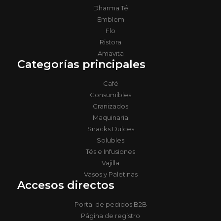
Dharma Té
Emblem
Flo
Ristora
Amavita
Categorías principales
Café
Consumibles
Granizados
Maquinaria
Snacks Dulces
Solubles
Tés e Infusiones
Vajilla
Vasos y Paletinas
Accesos directos
Portal de pedidos B2B
Página de registro