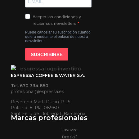
ESPRESSA COFFEE & WATER S.A.
Tel. 670 334 850
profesional@espressa.es
Reverend Martí Duran 13-15
Pol. Ind. El Plà, 08980
Sant Feliu de Llobregat, Barcelona
Marcas profesionales
Lavazza
Bresküì