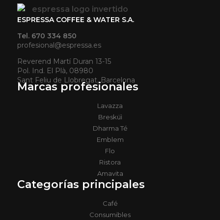
ESPRESSA COFFEE & WATER S.A.
Tel. 670 334 850
profesional@espressa.es
Reverend Martí Duran 13-15
Pol. Ind. El Plà, 08980
Sant Feliu de Llobregat, Barcelona
Marcas profesionales
Lavazza
Bresküì
Dharma Té
Emblem
Flo
Ristora
Amavita
Categorías principales
Café
Consumibles