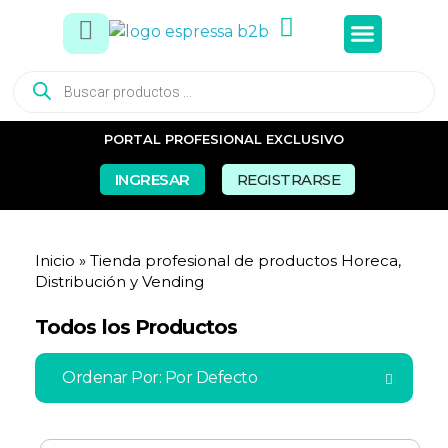
Tés e In
Snacks Dul
Snacks Sal
Vasos y Pa
PORTAL PROFESIONAL EXCLUSIVO
INGRESAR
REGISTRARSE
Inicio
»
Tienda profesional de productos Horeca,
Distribución y Vending
Todos los Productos
Ordenar Por:
Por Defecto