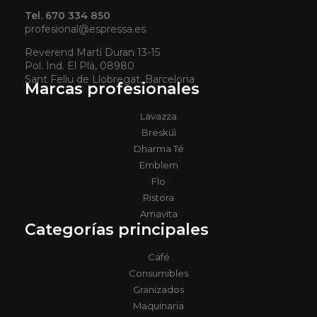
Tel. 670 334 850
profesional@espressa.es
Reverend Martí Duran 13-15
Pol. Ind. El Plà, 08980
Sant Feliu de Llobregat, Barcelona
Marcas profesionales
Lavazza
Bresküì
Dharma Té
Emblem
Flo
Ristora
Amavita
Categorías principales
Café
Consumibles
Granizados
Maquinaria