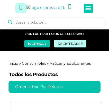
Tés e In
Snacks Dul
Snacks Sal
Vasos y Pa
PORTAL PROFESIONAL EXCLUSIVO
INGRESAR
REGISTRARSE
Inicio
»
Consumibles
»
Azúcar y Edulcorantes
Todos los Productos
Ordenar Por:
Por Defecto