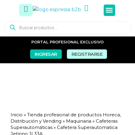
Tés e In
Snacks Dul
Snacks Sal
Vasos y Pa
PORTAL PROFESIONAL EXCLUSIVO
INGRESAR
REGISTRARSE
Inicio
»
Tienda profesional de productos Horeca,
Distribución y Vending
»
Maquinaria
»
Cafeteras
Superautomáticas
»
Cafetera Superautomatica
Jetinno JL33A