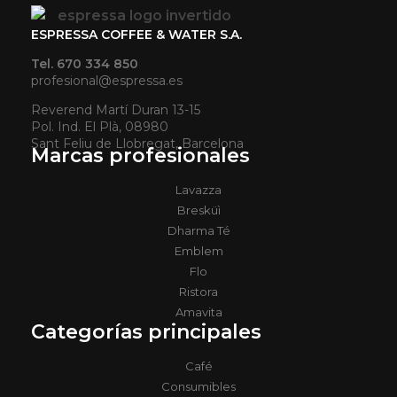
ESPRESSA COFFEE & WATER S.A.
Tel. 670 334 850
profesional@espressa.es
Reverend Martí Duran 13-15
Pol. Ind. El Plà, 08980
Sant Feliu de Llobregat, Barcelona
Marcas profesionales
Lavazza
Bresküì
Dharma Té
Emblem
Flo
Ristora
Amavita
Categorías principales
Café
Consumibles