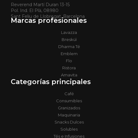
Reverend Martí Duran 13-15
Pol. Ind. El Plà, 08980
Sant Feliu de Llobregat, Barcelona
Marcas profesionales
Lavazza
Bresküì
Dharma Té
Emblem
Flo
Ristora
Amavita
Categorías principales
Café
Consumibles
Granizados
Maquinaria
Snacks Dulces
Solubles
Tés e Infusiones