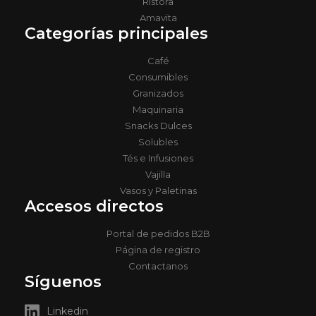
Ristora
Amavita
Categorías principales
Café
Consumibles
Granizados
Maquinaria
Snacks Dulces
Solubles
Tés e Infusiones
Vajilla
Vasos y Paletinas
Accesos directos
Portal de pedidos B2B
Página de registro
Contactanos
Síguenos
Linkedin