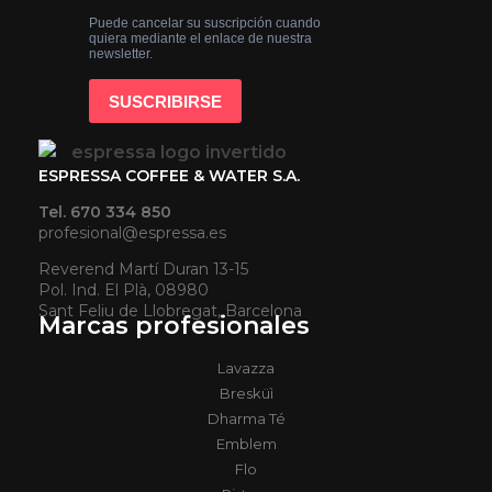
ESPRESSA COFFEE & WATER S.A.
Tel. 670 334 850
profesional@espressa.es
Reverend Martí Duran 13-15
Pol. Ind. El Plà, 08980
Sant Feliu de Llobregat, Barcelona
Marcas profesionales
Lavazza
Bresküì
Dharma Té
Emblem
Flo