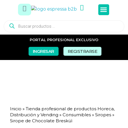
Tés e In
Snacks Dul
Snacks Sal
Vasos y Pa
PORTAL PROFESIONAL EXCLUSIVO
INGRESAR
REGISTRARSE
Inicio
»
Tienda profesional de productos Horeca,
Distribución y Vending
»
Consumibles
»
Siropes
»
Sirope de Chocolate Bresküì