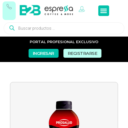
Tés e In
Snacks Dul
Snacks Sal
Vasos y Pa
PORTAL PROFESIONAL EXCLUSIVO
INGRESAR
REGISTRARSE