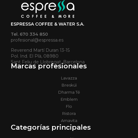
ESPRESSA COFFEE & WATER S.A.
Tel. 670 334 850
profesional@espressa.es
Reverend Martí Duran 13-15
Pol. Ind. El Plà, 08980
Sant Feliu de Llobregat, Barcelona
Marcas profesionales
Lavazza
Bresküì
Dharma Té
Emblem
Flo
Ristora
Amavita
Categorías principales