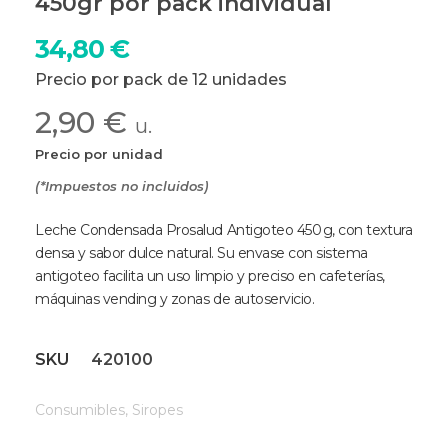
450gr por pack individual
34,80
€
Precio por pack de 12 unidades
2,90 €
u.
Precio por unidad
(*Impuestos no incluidos)
Leche Condensada Prosalud Antigoteo 450 g, con textura
densa y sabor dulce natural. Su envase con sistema
antigoteo facilita un uso limpio y preciso en cafeterías,
máquinas vending y zonas de autoservicio.
SKU
420100
Consumibles
,
Siropes