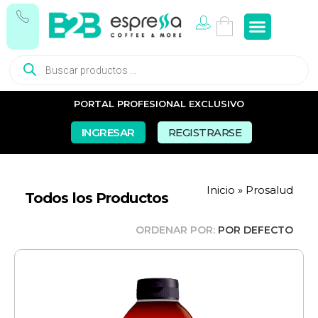
Tés e In
Snacks Dul
Snacks Sal
Vasos y Pa
PORTAL PROFESIONAL EXCLUSIVO
INGRESAR
REGISTRARSE
Inicio
»
Prosalud
Todos los Productos
ORDENAR POR:
POR DEFECTO