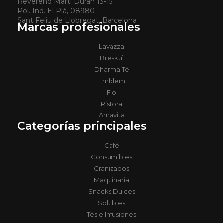
Reverend Martí Duran 13-15
Pol. Ind. El Plà, 08980
Sant Feliu de Llobregat, Barcelona
Marcas profesionales
Lavazza
Bresküì
Dharma Té
Emblem
Flo
Ristora
Amavita
Categorías principales
Café
Consumibles
Granizados
Maquinaria
Snacks Dulces
Solubles
Tés e Infusiones