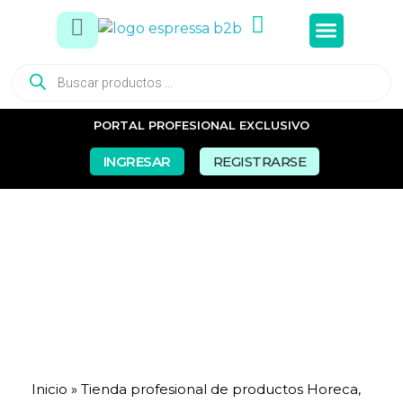
Tés e In
Snacks Dul
Snacks Sal
Vasos y Pa
PORTAL PROFESIONAL EXCLUSIVO
INGRESAR
REGISTRARSE
Inicio
»
Tienda profesional de productos Horeca,