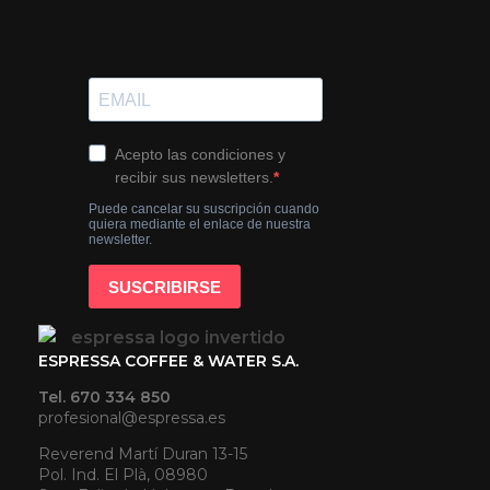
ESPRESSA COFFEE & WATER S.A.
Tel. 670 334 850
profesional@espressa.es
Reverend Martí Duran 13-15
Pol. Ind. El Plà, 08980