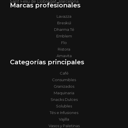
Sant Feliu de Llobregat, Barcelona
Marcas profesionales
Lavazza
Bresküì
Dharma Té
Emblem
Flo
Ristora
Amavita
Categorías principales
Café
Consumibles
Granizados
Maquinaria
Snacks Dulces
Solubles
Tés e Infusiones
Vajilla
Vasos y Paletinas