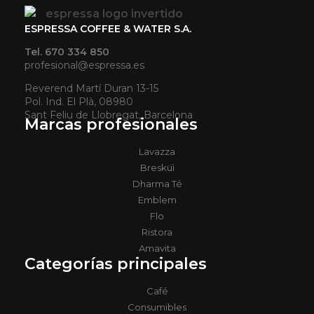
ESPRESSA COFFEE & WATER S.A.
Tel. 670 334 850
profesional@espressa.es
Reverend Martí Duran 13-15
Pol. Ind. El Plà, 08980
Sant Feliu de Llobregat, Barcelona
Marcas profesionales
Lavazza
Bresküì
Dharma Té
Emblem
Flo
Ristora
Amavita
Categorías principales
Café
Consumibles