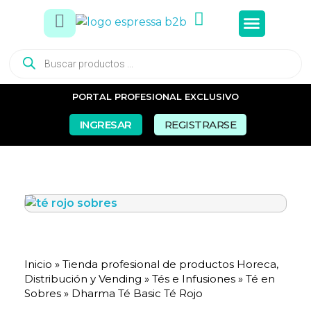
Tés e In
Snacks Dul
Snacks Sal
Vasos y Pa
PORTAL PROFESIONAL EXCLUSIVO
INGRESAR
REGISTRARSE
Inicio
»
Tienda profesional de productos Horeca,
Distribución y Vending
»
Tés e Infusiones
»
Té en
Sobres
»
Dharma Té Basic Té Rojo