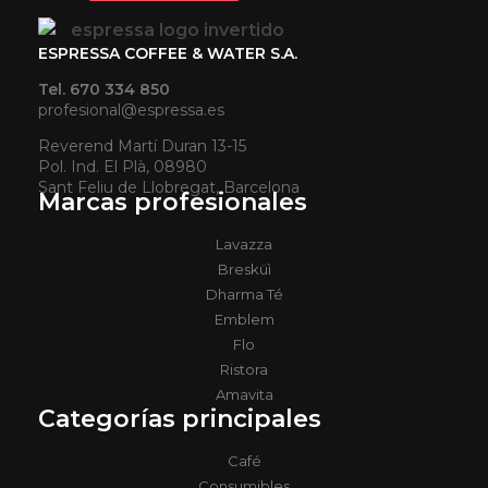
ESPRESSA COFFEE & WATER S.A.
Tel. 670 334 850
profesional@espressa.es
Reverend Martí Duran 13-15
Pol. Ind. El Plà, 08980
Sant Feliu de Llobregat, Barcelona
Marcas profesionales
Lavazza
Bresküì
Dharma Té
Emblem
Flo
Ristora
Amavita
Categorías principales
Café
Consumibles