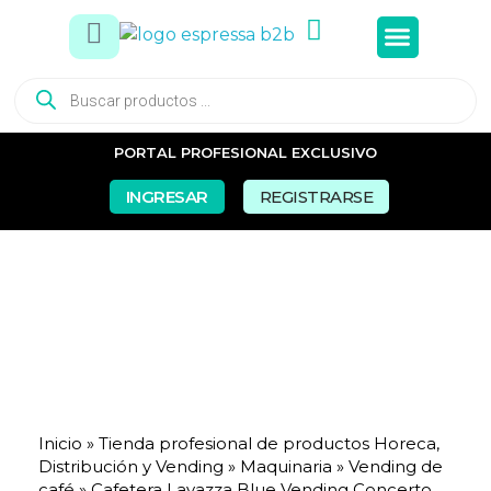
Tés e In
Snacks Dul
Snacks Sal
Vasos y Pa
PORTAL PROFESIONAL EXCLUSIVO
INGRESAR
REGISTRARSE
Inicio
»
Tienda profesional de productos Horeca,
Distribución y Vending
»
Maquinaria
»
Vending de
café
»
Cafetera Lavazza Blue Vending Concerto