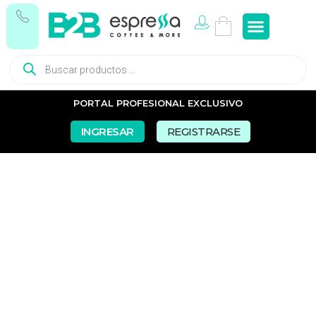
Tés e In
Snacks Dul
Snacks Sal
Vasos y Pa
PORTAL PROFESIONAL EXCLUSIVO
INGRESAR
REGISTRARSE