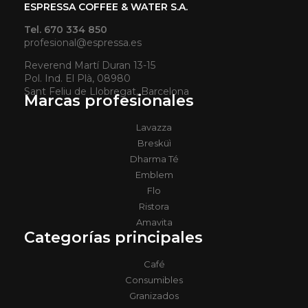
ESPRESSA COFFEE & WATER S.A.
Tel. 670 334 850
profesional@espressa.es
Reverend Martí Duran 13-15
Pol. Ind. El Plà, 08980
Sant Feliu de Llobregat, Barcelona
Marcas profesionales
Lavazza
Bresküì
Dharma Té
Emblem
Flo
Ristora
Amavita
Categorías principales
Café
Consumibles
Granizados