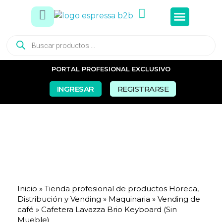
Tés e In
Snacks Dul
Snacks Sal
Vasos y Pa
PORTAL PROFESIONAL EXCLUSIVO
INGRESAR
REGISTRARSE
Inicio
»
Tienda profesional de productos Horeca,
Distribución y Vending
»
Maquinaria
»
Vending de
café
»
Cafetera Lavazza Brio Keyboard (Sin
Mueble)