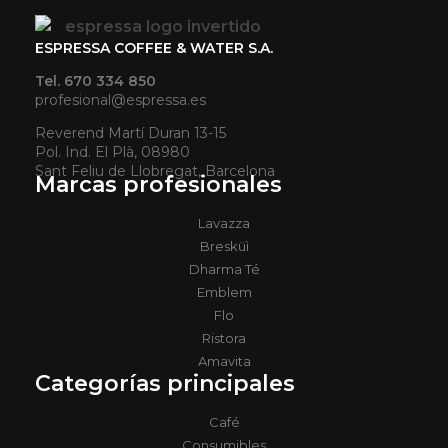
ESPRESSA COFFEE & WATER S.A.
Tel. 670 334 850
profesional@espressa.es
Reverend Martí Duran 13-15
Pol. Ind. El Plà, 08980
Sant Feliu de Llobregat, Barcelona
Marcas profesionales
Lavazza
Bresküì
Dharma Té
Emblem
Flo
Ristora
Amavita
Categorías principales
Café
Consumibles