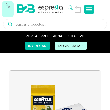
Tés e In
Snacks Dul
Snacks Sal
Vasos y Pa
PORTAL PROFESIONAL EXCLUSIVO
INGRESAR
REGISTRARSE