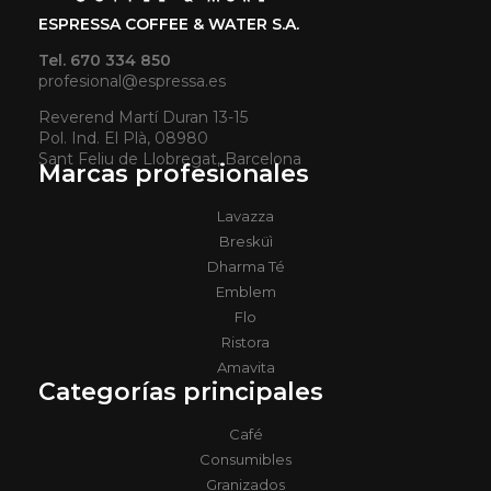
ESPRESSA COFFEE & WATER S.A.
Tel. 670 334 850
profesional@espressa.es
Reverend Martí Duran 13-15
Pol. Ind. El Plà, 08980
Sant Feliu de Llobregat, Barcelona
Marcas profesionales
Lavazza
Bresküì
Dharma Té
Emblem
Flo
Ristora
Amavita
Categorías principales
Café
Consumibles
Granizados