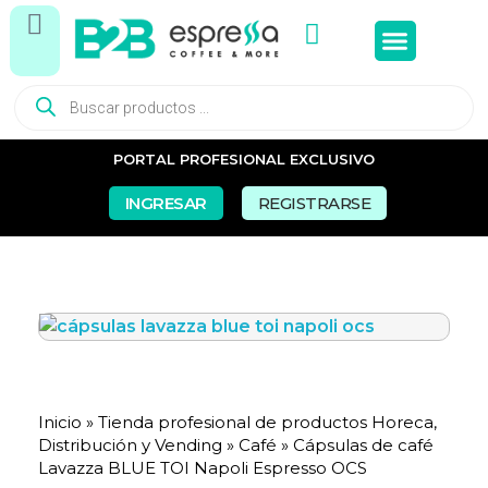
Tés e In
Snacks Dul
Snacks Sal
Vasos y Pa
PORTAL PROFESIONAL EXCLUSIVO
INGRESAR
REGISTRARSE
Inicio
»
Tienda profesional de productos Horeca,
Distribución y Vending
»
Café
»
Cápsulas de café
Lavazza BLUE TOI Napoli Espresso OCS