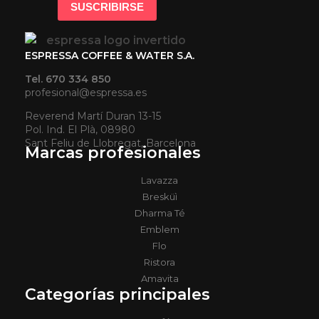
ESPRESSA COFFEE & WATER S.A.
Tel. 670 334 850
profesional@espressa.es
Reverend Martí Duran 13-15
Pol. Ind. El Plà, 08980
Sant Feliu de Llobregat, Barcelona
Marcas profesionales
Lavazza
Bresküì
Dharma Té
Emblem
Flo
Ristora
Amavita
Categorías principales