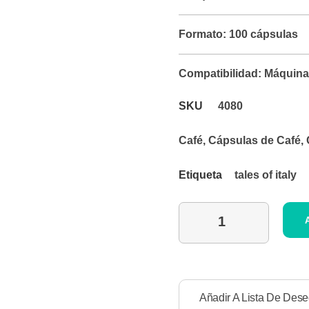
Formato:
100 cápsulas
Compatibilidad:
Máquina
SKU
4080
Café
,
Cápsulas de Café
,
Etiqueta
tales of italy
Añadir A Lista De Des