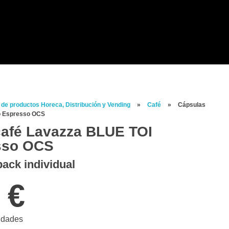
 de productos Horeca, Distribución y Vending
»
Café
»
Cápsulas
o Espresso OCS
café Lavazza BLUE TOI
sso OCS
ack individual
0
€
idades