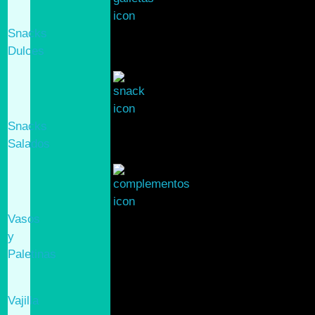
Snacks
Dulces
Snacks
Salados
Vasos
y
Paletinas
Vajilla