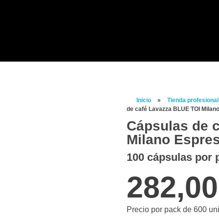
Inicio
»
Tienda profesional
de café Lavazza BLUE TOI Milan
Cápsulas de 
Milano Espre
100 cápsulas por p
282,0
Precio por pack de 600 un