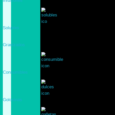
Infusiones
Solubles
Granizados
Consumibles
Golosinas