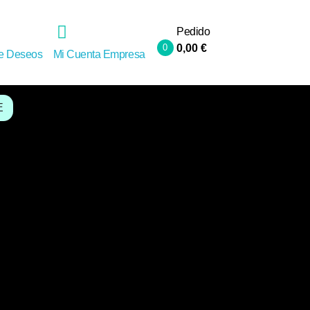
Pedido
0
0,00
€
de Deseos
Mi Cuenta Empresa
E