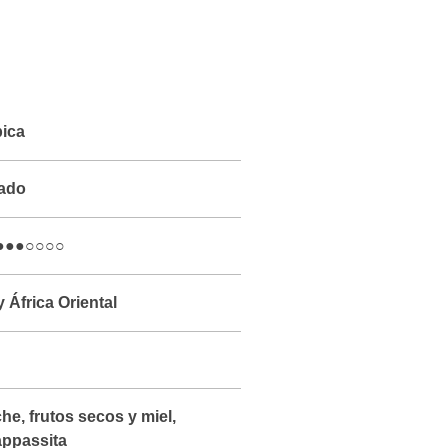
ica
cado
●●●○○○○
 África Oriental
e, frutos secos y miel,
appassita