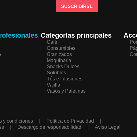
rofesionales
Categorías principales
Acc
Café
Por
Consumibles
Pág
é
Granizados
Co
Maquinaria
Snacks Dulces
Solubles
Tés e Infusiones
Vajilla
Vasos y Paletinas
s y condiciones
|
Política de Privacidad
|
es
|
Descargo de responsabilidad
|
Aviso Legal