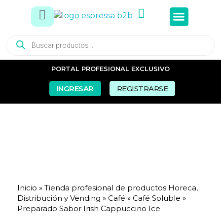
Tés e In
Snacks Dul
Snacks Sal
Vasos y Pa
PORTAL PROFESIONAL EXCLUSIVO
INGRESAR
REGISTRARSE
Inicio
»
Tienda profesional de productos Horeca,
Distribución y Vending
»
Café
»
Café Soluble
»
Preparado Sabor Irish Cappuccino Ice