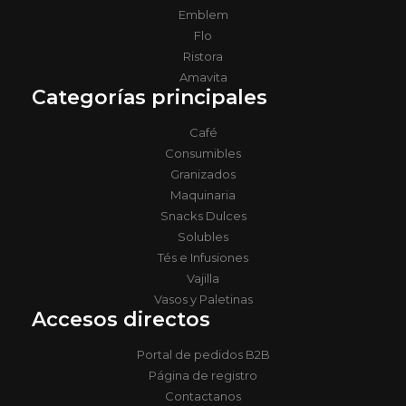
Emblem
Flo
Ristora
Amavita
Categorías principales
Café
Consumibles
Granizados
Maquinaria
Snacks Dulces
Solubles
Tés e Infusiones
Vajilla
Vasos y Paletinas
Accesos directos
Portal de pedidos B2B
Página de registro
Contactanos