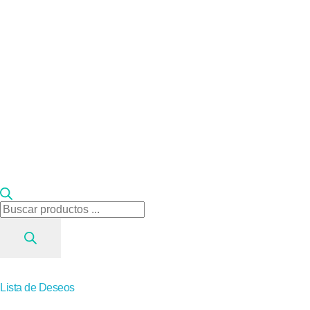
Búsqueda
de
productos
Lista de Deseos