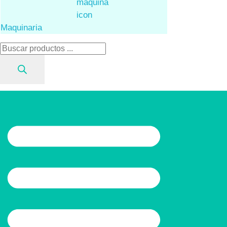
Maquinaria
Búsqueda
de
productos