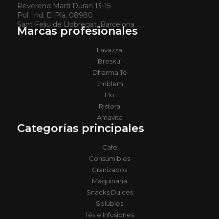
Reverend Martí Duran 13-15
Pol. Ind. El Plà, 08980
Sant Feliu de Llobregat, Barcelona
Marcas profesionales
Lavazza
Bresküì
Dharma Té
Emblem
Flo
Ristora
Amavita
Categorías principales
Café
Consumibles
Granizados
Maquinaria
Snacks Dulces
Solubles
Tés e Infusiones