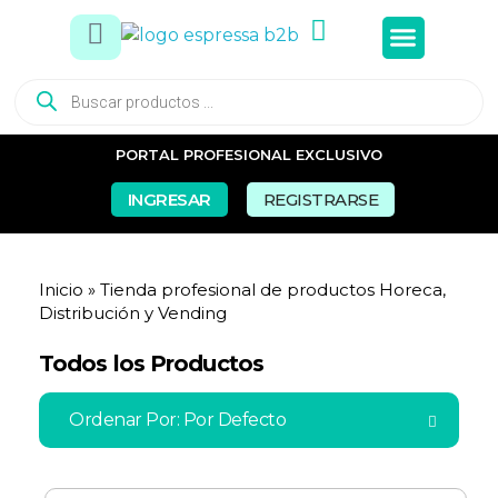
Tés e In
Snacks Dul
Snacks Sal
Vasos y Pa
PORTAL PROFESIONAL EXCLUSIVO
INGRESAR
REGISTRARSE
Inicio
»
Tienda profesional de productos Horeca,
Distribución y Vending
Todos los Productos
Ordenar Por:
Por Defecto